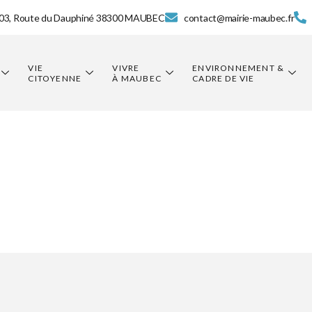
03, Route du Dauphiné 38300 MAUBEC
contact@mairie-maubec.fr
VIE
VIVRE
ENVIRONNEMENT &
CITOYENNE
À MAUBEC
CADRE DE VIE
e Générale 
es Fêtes