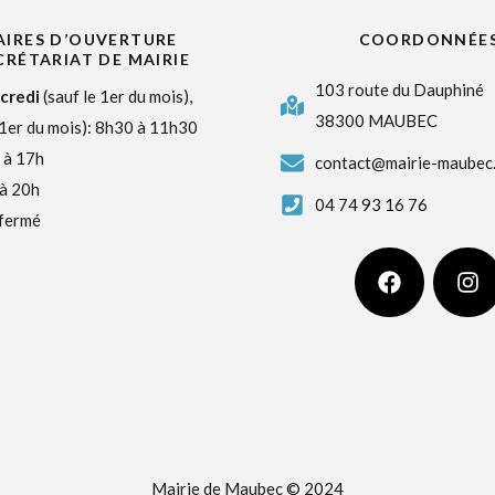
IRES D’OUVERTURE
COORDONNÉE
CRÉTARIAT DE MAIRIE
103 route du Dauphiné
credi
(sauf le 1er du mois),
38300 MAUBEC
 1er du mois): 8h30 à 11h30
 à 17h
contact@mairie-maubec.
 à 20h
04 74 93 16 76
 fermé
Mairie de Maubec © 2024