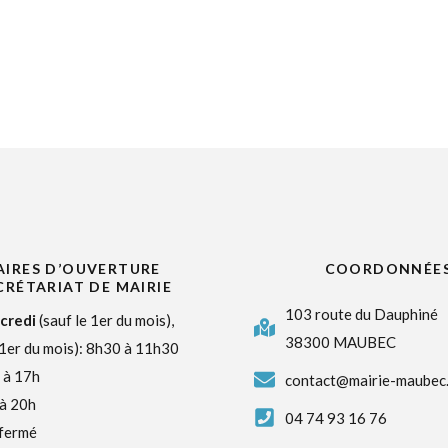
IRES D’OUVERTURE
COORDONNÉE
CRÉTARIAT DE MAIRIE
103 route du Dauphiné
credi
(sauf le 1er du mois),
38300 MAUBEC
 1er du mois): 8h30 à 11h30
 à 17h
contact@mairie-maubec.
 à 20h
04 74 93 16 76
 fermé