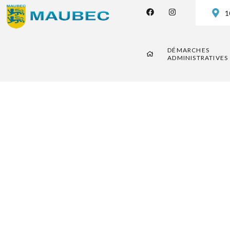
1
DÉMARCHES
ADMINISTRATIVES
Collecte 
vêtement
France H