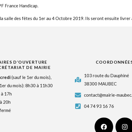
APF France Handicap.
 salle des fêtes du 1er au 4 Octobre 2019. Ils seront ensuite livrer 
IRES D’OUVERTURE
COORDONNÉE
CRÉTARIAT DE MAIRIE
103 route du Dauphiné
credi
(sauf le 1er du mois),
38300 MAUBEC
 1er du mois): 8h30 à 11h30
 à 17h
contact@mairie-maubec.
 à 20h
04 74 93 16 76
 fermé