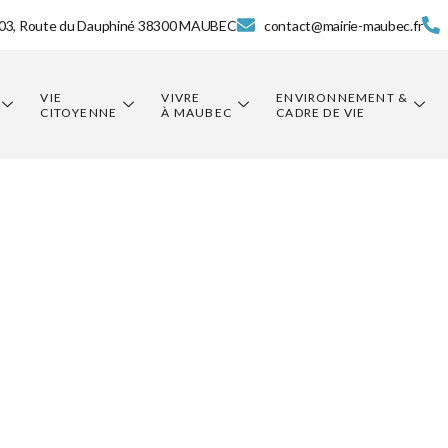
03, Route du Dauphiné 38300 MAUBEC
contact@mairie-maubec.fr
VIE
VIVRE
ENVIRONNEMENT &
CITOYENNE
À MAUBEC
CADRE DE VIE
deTextile et 
s usagés – 
andicap