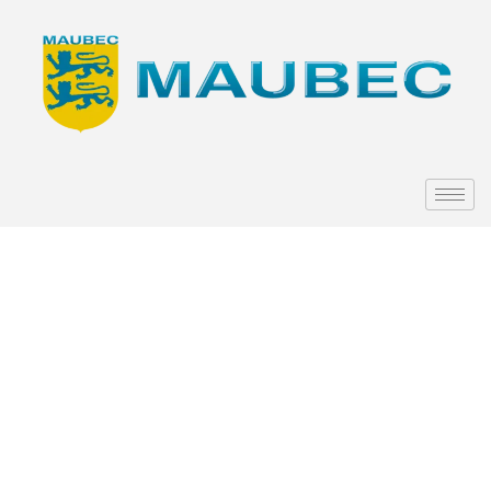
Concert de
la Chorale
« La voix