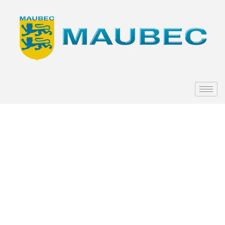
Le V de
Rideau
joue