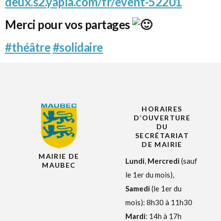
deux.s2.yapla.com/fr/event-52201
Merci pour vos partages
#théâtre
#solidaire
HORAIRES
D’OUVERTURE
DU
SECRÉTARIAT
DE MAIRIE
MAIRIE DE
Lundi
,
Mercredi
(sauf
MAUBEC
le 1er du mois),
Samedi
(le 1er du
mois): 8h30 à 11h30
Mardi
: 14h à 17h