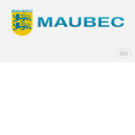
Loto du
Sou des
Ecoles