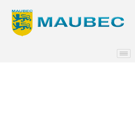
Loto du
Sou des
Ecoles