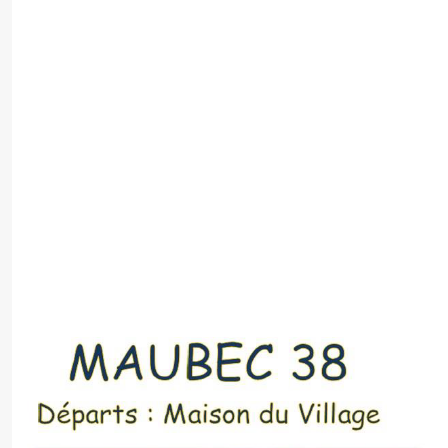
Marche de
La
Découvert