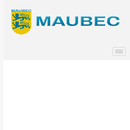
Rallye VTT
/ Vélo
Route /