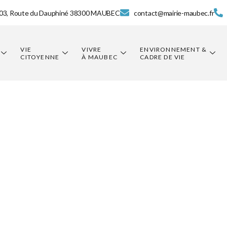
03, Route du Dauphiné 38300 MAUBEC
contact@mairie-maubec.fr
VIE
VIVRE
ENVIRONNEMENT &
CITOYENNE
À MAUBEC
CADRE DE VIE
e PAPAGALLI 
e Tracteur et
gby