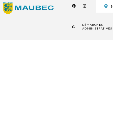
1
DÉMARCHES
ADMINISTRATIVES
Spectacl
Buvette, l
– La 5 Ru