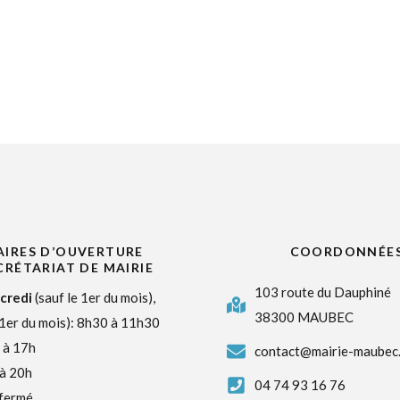
IRES D’OUVERTURE
COORDONNÉE
CRÉTARIAT DE MAIRIE
103 route du Dauphiné
credi
(sauf le 1er du mois),
38300 MAUBEC
 1er du mois): 8h30 à 11h30
 à 17h
contact@mairie-maubec.
 à 20h
04 74 93 16 76
 fermé