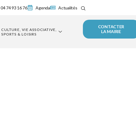
04 74 93 16 76
Agenda
Actualités
CONTACTER
CULTURE, VIE ASSOCIATIVE,
LA MAIRIE
SPORTS & LOISIRS
: » La
 le Curé »